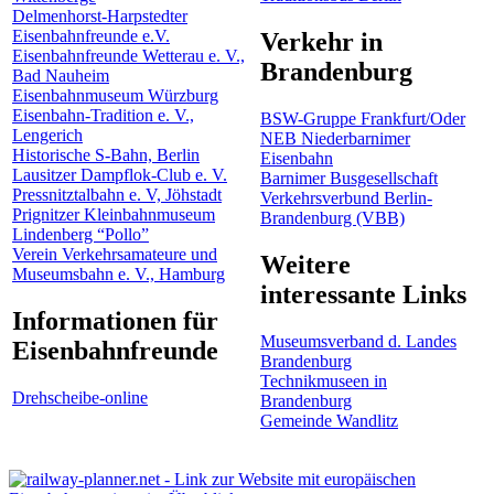
Delmenhorst-Harpstedter
Eisenbahnfreunde e.V.
Verkehr in
Eisenbahnfreunde Wetterau e. V.,
Brandenburg
Bad Nauheim
Eisenbahnmuseum Würzburg
Eisenbahn-Tradition e. V.,
BSW-Gruppe Frankfurt/Oder
Lengerich
NEB Niederbarnimer
Historische S-Bahn, Berlin
Eisenbahn
Lausitzer Dampflok-Club e. V.
Barnimer Busgesellschaft
Pressnitztalbahn e. V, Jöhstadt
Verkehrsverbund Berlin-
Prignitzer Kleinbahnmuseum
Brandenburg (VBB)
Lindenberg “Pollo”
Verein Verkehrsamateure und
Weitere
Museumsbahn e. V., Hamburg
interessante Links
Informationen für
Museumsverband d. Landes
Eisenbahnfreunde
Brandenburg
Technikmuseen in
Drehscheibe-online
Brandenburg
Gemeinde Wandlitz