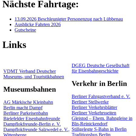
Nächste Fahrtage:
13.09.2026 Beschleunigter Personenzug nach Lübbenau
Ausblicke Fahrten 2026
Gutscheine
Links
DGEG Deutsche Gesellschaft
für Eisenbahngeschichte
VDMT Verband Deutscher
Museums- und Touristikbahnen
Verkehr in Berlin
Museumsbahnen
Berliner Fahrgastverband e. V.
Berliner Stellwerke
AG Märkische Kleinbahn
Berliner Verkehrsblätter
Berlin macht Dampf
Berliner Verkehrsseiten
Berliner Parkeisenbahn
Gleistod – Ehem. Bahngleise in
Bielefelder Eisenbahnfreunde
Bln-Reinickendorf
Dampflokfreunde-Berlin e. V.
Stillgelegte S-Bahn in Berlin
Dampflokfreunde Salzwedel e. V.,
Traditionsbus Berlin
Wittenberge