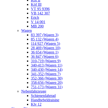
Köf II
Köf III
VT 95 9396
VB 142 307
Erich
V 14 001
MB 200
Wagen
83 397 (Wagen 3)
85 132 (Wagen 4)
114 927 (Wagen 5)
28 469 (Wagen 10)
36 654 (Wagen 1)
36 847 (Wagen 6)
310-719 (Wagen 9)
340-413 (Wagen 11)
340-430 (Wagen 14)
341-352 (Wagen 7)
352-366 (Wagen 30)
358-656 (Wagen 20)
751-173 (Wagen 31)
Nebenfahrzeuge
Schienenfahrrad
Handhebeldraisine
Klv 12